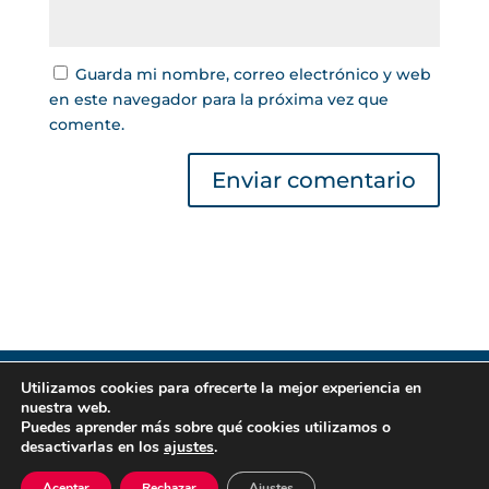
Guarda mi nombre, correo electrónico y web
en este navegador para la próxima vez que
comente.
Utilizamos cookies para ofrecerte la mejor experiencia en
Gestor de Créditos © 2022 | Lea nuestra
Política
nuestra web.
de Privacidad
|
Política de Cookies
. Todos los
Puedes aprender más sobre qué cookies utilizamos o
derechos reservados.
desactivarlas en los
ajustes
.
Aceptar
Rechazar
Ajustes