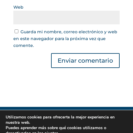
Web
Guarda mi nombre, correo electrónico y web
en este navegador para la próxima vez que
comente.
Utilizamos cookies para ofrecerte la mejor experiencia en
Gestor de Créditos © 2022 | Lea nuestra
Política
nuestra web.
de Privacidad
|
Política de Cookies
. Todos los
Puedes aprender más sobre qué cookies utilizamos o
derechos reservados.