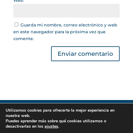
Web
Guarda mi nombre, correo electrónico y web
en este navegador para la próxima vez que
comente.
Utilizamos cookies para ofrecerte la mejor experiencia en
Gestor de Créditos © 2022 | Lea nuestra
Política
nuestra web.
de Privacidad
|
Política de Cookies
. Todos los
Puedes aprender más sobre qué cookies utilizamos o
derechos reservados.
desactivarlas en los
ajustes
.