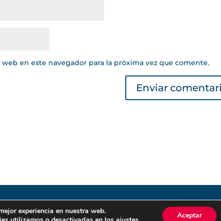
y web en este navegador para la próxima vez que comente.
 | Lea nuestra
Política de Privacidad
|
Política de Cookies
. Tod
 mejor experiencia en nuestra web.
Aceptar
es utilizamos o desactivarlas en los
ajustes
.