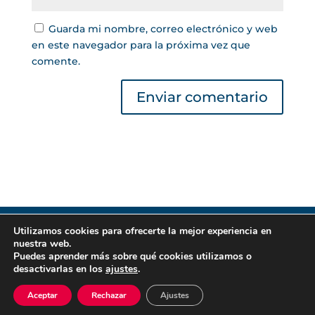
Guarda mi nombre, correo electrónico y web
en este navegador para la próxima vez que
comente.
Utilizamos cookies para ofrecerte la mejor experiencia en
Gestor de Créditos © 2022 | Lea nuestra
Política
nuestra web.
de Privacidad
|
Política de Cookies
. Todos los
Puedes aprender más sobre qué cookies utilizamos o
derechos reservados.
desactivarlas en los
ajustes
.
Aceptar
Rechazar
Ajustes